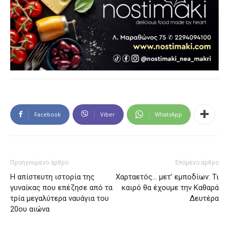
Facebook
Viber
WhatsApp
Προηγούμενο άρθρο
Επόμενο άρθρο
Η απίστευτη ιστορία της
Χαρταετός… μετ’ εμποδίων: Τι
γυναίκας που επέζησε από τα
καιρό θα έχουμε την Καθαρά
τρία μεγαλύτερα ναυάγια του
Δευτέρα
20ου αιώνα