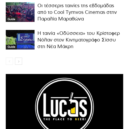
Οι τέσσερις ταινίες της εβδομάδας
από το Cool Tymvos Cinemas στην
Παραλία Μαραθώνα
Guide
Η ταινία «Οδύσσεια» του Κρίστοφερ
Νόλαν στον Κινηματογράφο Σίσσυ
στη Νέα Μάκρη
Guide