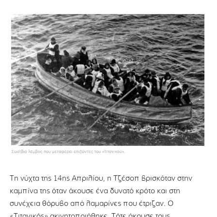
Τη νύχτα της 14ης Απριλίου, η Τζέσοπ βρισκόταν στην
καμπίνα της όταν άκουσε ένα δυνατό κρότο και στη
συνέχεια θόρυβο από λαμαρίνες που έτριζαν. Ο
«Τιτανικός» ακινητοποιήθηκε. Τότε άκουσε τους