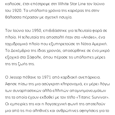
καλούσε, έτσι επέστρεψε στη White Star Line τον Ιούνιο
του 1920. Τα υπόλοιπα χρόνια της καριέρας της στην
θάλασσα πέρασαν με σχετική ησυχία.
Τον Ιούνιο του 1950, επιβιβάστηκε για τελευταία φορά σε
πλοίο. Η τελευταία της αποστολή ήταν στο «Andes», ένα
ταχυδρομικό πλοίο που εξυπηρετούσε τη Νότια Αμερική.
Το Δεκέμβριο της ίδιας χρονιάς, αποσύρθηκε σε ένα μικρό
εξοχικό στο Σάφολκ, όπου πέρασε τις υπόλοιπες μέρες
της της ζωής της.
Ο Jessop πέθανε το 1971 από καρδιακή ανεπάρκεια.
Άφησε πίσω της μια ασύγκριτη κληρονομιά, εν μέρει λόγω
των συναρπαστικών αλλά ελλιπών απομνημονευμάτων
της τα οποία έχουν εκδοθεί με τον τίτλο «Titanic Survivor».
Οι εμπειρίες της και η λογοτεχνική φωνή της αποτελούν
μια από τις πιο αληθινές και ανθρώπινες αφηγήσεις για το