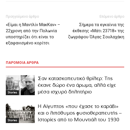
Προηγούμενο άρθρο
Επόμενο άρθρο
«Είμαι η Μαντλίν ΜακΚαν» –
Σήμερα τα εγκαίνια της
22χρονη από την Πολωνία
έκθεσης «Μάτι 23718» της
υποστηρίζει ότι είναι το
ζωγράφου Όλγας Σουλαχάκη
εξαφανισμένο κορίτσι
ΠΑΡΟΜΟΙΑ ΑΡΘΡΑ
Σαν κατασκοπευτικό θρίλερ: Της
έκανε δώρο ένα άρωμα, αλλά είχε
μέσα ισχυρό δηλητήριο
Stories
Η Αίγυπτος «που έχασε το καράβι»
και ο λιπόθυμος φυσιοθεραπευτής –
Ιστορίες από το Μουντιάλ του 1930
Stories