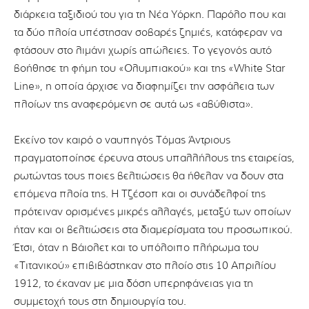
διάρκεια ταξιδιού του για τη Νέα Υόρκη. Παρόλο που και
τα δύο πλοία υπέστησαν σοβαρές ζημιές, κατάφεραν να
φτάσουν στο λιμάνι χωρίς απώλειες. Το γεγονός αυτό
βοήθησε τη φήμη του «Ολυμπιακού» και της «White Star
Line», η οποία άρχισε να διαφημίζει την ασφάλεια των
πλοίων της αναφερόμενη σε αυτά ως «αβύθιστα».
Εκείνο τον καιρό ο ναυπηγός Τόμας Άντριους
πραγματοποίησε έρευνα στους υπαλλήλους της εταιρείας,
ρωτώντας τους ποιες βελτιώσεις θα ήθελαν να δουν στα
επόμενα πλοία της. Η Τζέσοπ και οι συνάδελφοί της
πρότειναν ορισμένες μικρές αλλαγές, μεταξύ των οποίων
ήταν και οι βελτιώσεις στα διαμερίσματα του προσωπικού.
Έτσι, όταν η Βάιολετ και το υπόλοιπο πλήρωμα του
«Τιτανικού» επιβιβάστηκαν στο πλοίο στις 10 Απριλίου
1912, το έκαναν με μια δόση υπερηφάνειας για τη
συμμετοχή τους στη δημιουργία του.