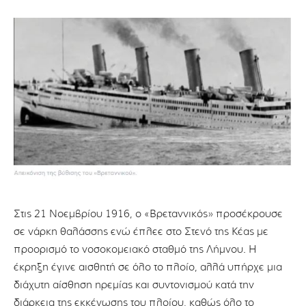
Στις 21 Νοεμβρίου 1916, ο «Βρεταννικός» προσέκρουσε
σε νάρκη θαλάσσης ενώ έπλεε στο Στενό της Κέας με
προορισμό το νοσοκομειακό σταθμό της Λήμνου. Η
έκρηξη έγινε αισθητή σε όλο το πλοίο, αλλά υπήρχε μια
διάχυτη αίσθηση ηρεμίας και συντονισμού κατά την
διάρκεια της εκκένωσης του πλοίου, καθώς όλο το