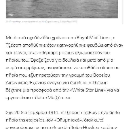
Μετά από σχεδόν δύο χρόνια στη «Royal Mail Line», η
Τζέσοπ απολύθηκε όταν κατηγορήθηκε ψευδώς από έναν
καπετάνιο, πως φλέρταρε με τους αξιωματικούς του
πλοίου του. Έψαξε ξανά για δουλειά και μετά από μια
σειρά απορρίψεων, αναγκάστηκε να υποβάλει αίτηση σε
πλοία που εξυπηρετούσαν την γραμμή του Βορείου
Ατλαντικού. Έχοντας ανάγκη για δουλειά, η Τζέσοπ
δέχτηκε μια προσφορά από την «White Star Line» για να
εργαστεί στο πλοίο «Ματζέστικ».
Στις 20 Σεπτεμβρίου 1911, η Τζέσοπ επέβαινε ένα άλλο
πλοίο της εταιρείας, τον «Ολυμπιακό», όταν αυτό
συγκρούστηκε με το πολεμικό πλοίο «Hawke» κατά την