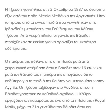
Η Τζέσοπ γεννήθηκε στις 2 Οκτωβρίου 1887 σε ένα σπίτι
έξω από την πόλη Μπαΐα Μπλάνκα της Αργεντινής. Ήταν
το πρώτο από τα εννέα παιδιά που γεννήθηκαν από
Ιρλανδούς μετανάστες, τον Γούίλιαμ και την Κάθριν
Τζέσοπ. Από νεαρή ηλικία, οι γονείς της Βάιολετ
στηρίχθηκαν σε εκείνη για να φροντίζει τα μικρότερα
αδέλφια της.
Ο πατέρας της πέθανε από επιπλοκές μετά από
χειρουργική επέμβαση όταν η Βάιολετ ήταν 16 ετών και
μετά τον θάνατό του η μητέρα της αποφάσισε ότι το
καλύτερο για τα παιδιά της θα ήταν να μετακομίσουν στην
Αγγλία. Οι Τζέσοπ ταξίδεψαν στο Λονδίνο, όπου η
Βάιολετ γράφτηκε σε καθολικό σχολείο. Η Κάθριν
εργαζόταν ως καμαρότος σε ένα από τα πλοία της «Royal
Mail», μέχρι τα 21α γενέθλια της Βάιολετ όταν και