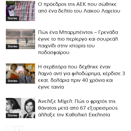
Ο πρόεδρος της ΑΕΚ που σώθηκε
από ένα δελτίο του Λαϊκού Λαχείου
Stories
Πώς ένα Μπαρμπέιντος – Γρενάδα
έγινε το πιο περίεργο και σουρεάλ
παιχνίδι στην ιστορία του
Stories
ποδοσφαίρου
Η σερβιτόρα που δέχθηκε έναν
λαχνό αντί για φιλοδώρημα, κέρδισε 3
εκατ. δολάρια πριν 40 χρόνια και
Stories
έγινε ταινία
Άνελιζε Μίχελ: Πώς ο φριχτός της
θάνατος μετά από 67 εξορκισμούς
άλλαξε την Καθολική Εκκλησία
Stories