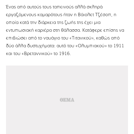
Ένας από αυτούς τους ταπεινούς αλλά σκληρά
εργαζόμενους καμαρότους ήταν η Βάιολετ Τζέσοπ, η
οποία κατά την διάρκεια της ζωής της έχει μια
εντυπωσιακή καριέρα στη θάλασσα. Κατάφερε επίσης να
επιβιώσει από το ναυάγιο του «Τιτανικού», καθώς από
δύο άλλα δυστυχήματα: αυτό του «Ολυμπιακού» το 1911
και του «Βρεταννικού» το 1916.