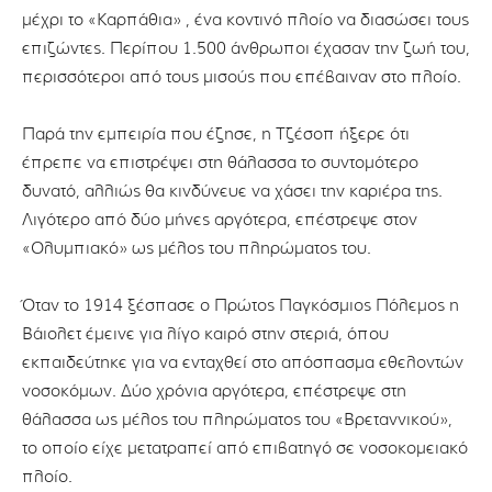
μέχρι το «Καρπάθια» , ένα κοντινό πλοίο να διασώσει τους
επιζώντες. Περίπου 1.500 άνθρωποι έχασαν την ζωή του,
περισσότεροι από τους μισούς που επέβαιναν στο πλοίο.
Παρά την εμπειρία που έζησε, η Τζέσοπ ήξερε ότι
έπρεπε να επιστρέψει στη θάλασσα το συντομότερο
δυνατό, αλλιώς θα κινδύνευε να χάσει την καριέρα της.
Λιγότερο από δύο μήνες αργότερα, επέστρεψε στον
«Ολυμπιακό» ως μέλος του πληρώματος του.
Όταν το 1914 ξέσπασε ο Πρώτος Παγκόσμιος Πόλεμος η
Βάιολετ έμεινε για λίγο καιρό στην στεριά, όπου
εκπαιδεύτηκε για να ενταχθεί στο απόσπασμα εθελοντών
νοσοκόμων. Δύο χρόνια αργότερα, επέστρεψε στη
θάλασσα ως μέλος του πληρώματος του «Βρεταννικού»,
το οποίο είχε μετατραπεί από επιβατηγό σε νοσοκομειακό
πλοίο.