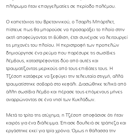
πλήρωμα ήταν επαγγελματίες σε περίοδο πολέμου.
Ο καπετάνιος του Βρεταννικού, ο Τσαρλς Μπάρτλετ,
πίστευε πως θα μπορούσε να προσαράξει το πλοίο στην
ακτή αποφεύγοντας τη βύθιση, έτσι συνέχισε να λειτουργεί
τις μηχανές του πλοίου. Η περιστροφή των προπελών
δημιούργησε ένα ρεύμα που παρέσυρε τις σωσίβιες
λέμβους, καταστρέφοντας δύο από αυτές και
τραυματίζοντας μερικούς από τους επιβάτες τους. Η
Τζέσοπ κατάφερε να ξεφύγει την τελευταία στιγμή, αλλά
τραυματίστηκε σοβαρά στο κεφάλι. Διασώθηκε τελικά από
άλλη σωσίβια λέμβο και πέρασε τους επόμενους μήνες
αναρρώνοντας σε ένα νησί των Κυκλάδων.
Μετά το τρίτο της ατύχημα, η Τζέσοπ αποφάσισε ότι ήταν
καιρός για ένα διάλειμμα. Έπιασε δουλειά σε τράπεζα και
εργάστηκε εκεί για τρία χρόνια. Όμως η θάλασσα την