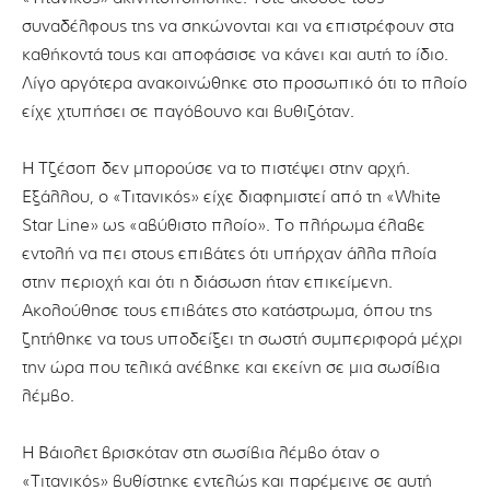
συναδέλφους της να σηκώνονται και να επιστρέφουν στα
καθήκοντά τους και αποφάσισε να κάνει και αυτή το ίδιο.
Λίγο αργότερα ανακοινώθηκε στο προσωπικό ότι το πλοίο
είχε χτυπήσει σε παγόβουνο και βυθιζόταν.
Η Τζέσοπ δεν μπορούσε να το πιστέψει στην αρχή.
Εξάλλου, ο «Τιτανικός» είχε διαφημιστεί από τη «White
Star Line» ως «αβύθιστο πλοίο». Το πλήρωμα έλαβε
εντολή να πει στους επιβάτες ότι υπήρχαν άλλα πλοία
στην περιοχή και ότι η διάσωση ήταν επικείμενη.
Aκολούθησε τους επιβάτες στο κατάστρωμα, όπου της
ζητήθηκε να τους υποδείξει τη σωστή συμπεριφορά μέχρι
την ώρα που τελικά ανέβηκε και εκείνη σε μια σωσίβια
λέμβο.
Η Βάιολετ βρισκόταν στη σωσίβια λέμβο όταν ο
«Τιτανικός» βυθίστηκε εντελώς και παρέμεινε σε αυτή