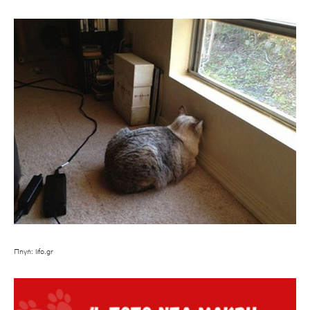
Πηγή: lifo.gr