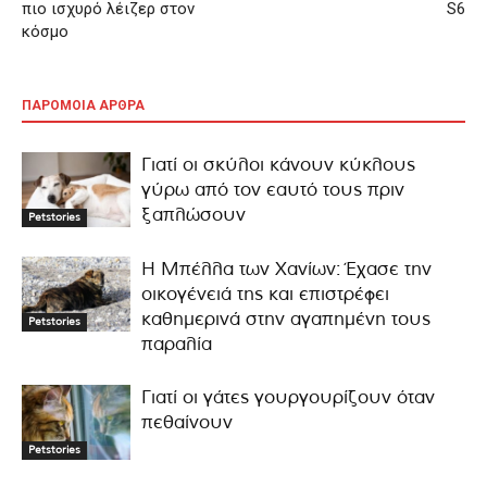
πιο ισχυρό λέιζερ στον
S6
κόσμο
ΠΑΡΟΜΟΙΑ ΑΡΘΡΑ
Γιατί οι σκύλοι κάνουν κύκλους
γύρω από τον εαυτό τους πριν
ξαπλώσουν
Petstories
Η Μπέλλα των Χανίων: Έχασε την
οικογένειά της και επιστρέφει
καθημερινά στην αγαπημένη τους
Petstories
παραλία
Γιατί οι γάτες γουργουρίζουν όταν
πεθαίνουν
Petstories