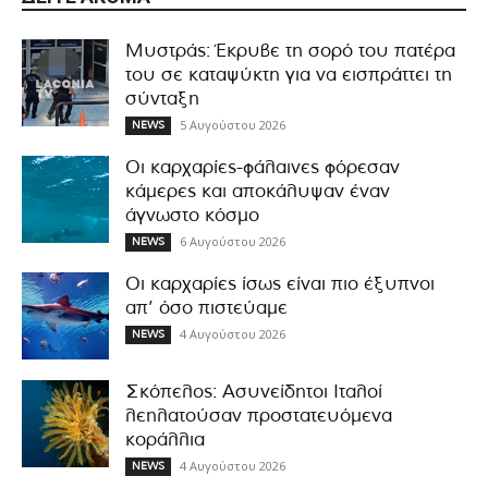
Μυστράς: Έκρυβε τη σορό του πατέρα
του σε καταψύκτη για να εισπράττει τη
σύνταξη
5 Αυγούστου 2026
NEWS
Οι καρχαρίες-φάλαινες φόρεσαν
κάμερες και αποκάλυψαν έναν
άγνωστο κόσμο
6 Αυγούστου 2026
NEWS
Οι καρχαρίες ίσως είναι πιο έξυπνοι
απ’ όσο πιστεύαμε
4 Αυγούστου 2026
NEWS
Σκόπελος: Ασυνείδητοι Ιταλοί
λεηλατούσαν προστατευόμενα
κοράλλια
4 Αυγούστου 2026
NEWS