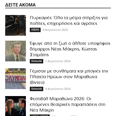
ΔΕΊΤΕ ΑΚΌΜΑ
Πυρκαγιές: Όλα τα μέτρα στήριξης για
πολίτες, επιχειρήσεις και αγρότες
6 Αυγούστου 2026
NEWS
Έφυγε από τη ζωή ο άλλοτε υποψήφιος
δήμαρχος Νέας Μάκρης, Κώστας
Σταμάτης
1 Αυγούστου 2026
Κοινωνία
Γέμισαν με συνθήματα και μπογιές την
Πλατεία Ηρώων στον Μαραθώνα
(βίντεο)
4 Αυγούστου 2026
Κοινωνία
Φεστιβάλ Μαραθώνα 2026: Οι
επόμενες θεατρικές παραστάσεις στη
Νέα Μάκρη