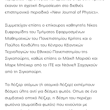
έκαναν τη σχετική δημοσίευση στο διεθνές
επιστημονικό περιοδικό «New Journal of Physics».
Συμμετείχαν επίσης ο επίκουρος καθηγητής Νίκος
Ευφραιμίδης του Τμήματος Εφαρμοσμένων
Μαθηματικών του Πανεπιστημίου Κρήτης και ο
Παύλος Κονδύλης του Κέντρου Κβαντικών
Τεχνολογιών του Εθνικού Πανεπιστημίου της
Σιγκαπούρης, καθώς επίσης οι Μάικλ Μορισέι και
Μαρκ Μπέικερ από το ΙΤΕ και Ντάνιελ Σαχαγκούν
από τη Σιγκαπούρη.
Τα λέιζερ ατόμων (ή ατομικά λέιζερ) εκπέμπουν
δέσμες ύλης αντί για δέσμες φωτός. Οπως σε ένα
συμβατικό οπτικό λέιζερ, η δέσμη του περιέχει
φωτόνια (σωματίδια φωτός) που κινούνται με