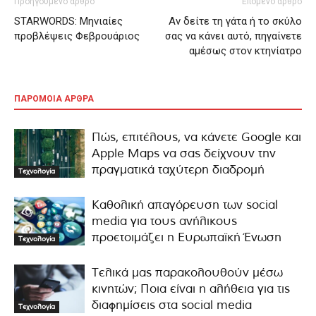
Προηγούμενο άρθρο
Επόμενο άρθρο
STARWORDS: Μηνιαίες
Αν δείτε τη γάτα ή το σκύλο
προβλέψεις Φεβρουάριος
σας να κάνει αυτό, πηγαίνετε
αμέσως στον κτηνίατρο
ΠΑΡΟΜΟΙΑ ΑΡΘΡΑ
Πώς, επιτέλους, να κάνετε Google και
Apple Maps να σας δείχνουν την
πραγματικά ταχύτερη διαδρομή
Τεχνολογία
Καθολική απαγόρευση των social
media για τους ανήλικους
προετοιμάζει η Ευρωπαϊκή Ένωση
Τεχνολογία
Τελικά μας παρακολουθούν μέσω
κινητών; Ποια είναι η αλήθεια για τις
διαφημίσεις στα social media
Τεχνολογία