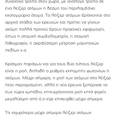
συνεκτικό τρόπο στον χώρο, με ανάλογο τρόπο σε
ένα λέιζερ ατόμων η δέσμη του περιλαμβάνει
εκατομμύρια άτομα. Τα λέιζερ ατόμων βρίσκονται στο
αρχικό στάδιο των ερευνών και πρέπει να γίνουν
ακόμη πολλά προτού βρουν πρακτικές εφαρμογές,
όπως η ατομική συμβολομετρία, η ατομική
λιθογραφία, η ακριβέστερη μέτρηση μαγνητικών
πεδίων κ.α.
Κρίσιμος παράγων και για τους δύο τύπους λέιζερ
είναι η ροή, δηλαδή ο ρυθμός εκπομπής φωτονίων ή
ατόμων. Μέχρι σήμερα, η ροή των ατόμων στα λέιζερ
ήταν περιορισμένη, αλλά η νέα έρευνα ξεπέρασε τα
έως τώρα εμπόδια, επιτυγχάνοντας ροή επτά φορές
μεγαλύτερη από ό,τι είχε επιτευχθεί μέχρι σήμερα.
Τα ισχυρότερα μέχρι σήμερα λέιζερ ατόμων