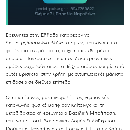
Ερευνητές στην Ελλάδα κατάφεραν να
δημιουργήσουν ένα λέιζερ ατόμων, που είναι επτά
φορές πιο ισχυρό από ό,τι είχε επιτευχθεί μέχρι
σήμερα. Παγκοσμίως, περίπου δέκα ερευνητικές
ομάδες ασχολούνται με τα λέιζερ ατόμων και μία από
αυτές βρίσκεται στην Κρήτη, με εντυπωσιακές μάλιστα
επιδόσεις σε διεθνές επίπεδο.
Οι επιστήμονες, με επικεφαλής τον, γερμανικής
καταγωγής, φυσικό Βολφ φον Κλίτσινγκ και τη
μεταδιδακτορική ερευνήτρια Βασιλική Μπόλπαση,
του Ινστιτούτου Ηλεκτρονικής Δομής & Λέιζερ του
Ιδρύματος Τεχνολογίας και Έρευνας (ΙΤΕ) στην Κρήτη,