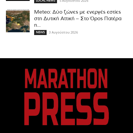
5 Αυγούστου 2026
LOCAL NEWS
Meteo: Δύο ζώνες με ενεργές εστίες
στη Δυτική Αττική – Στο Όρος Πατέρα
η...
3 Αυγούστου 2026
NEWS