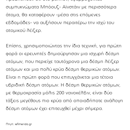
συμπυκνώματα Μπόουζ- Αϊνστάιν με περισσότερα
άτομα, θα καταφέρουν -μέσα στις επόμενες
εβδομάδες- να αυξήσουν περαιτέρω την ισχύ του
ατομικού λέιζερ.
Επίσης, χρησιμοποιώντας την ίδια τεχνική, για πρώτη
φορά οι ερευνητές δημιούργησαν μια ισχυρή δέσμη
ατόμων, που περιείχε ταυτόχρονα μια δέσμη λέιζερ
ατόμων και μια πολύ κρύα δέσμη θερμικών ατόμων.
Είναι η πρώτη φορά που επιτυγχάνεται μια τέτοια
υβριδική δέσμη ατόμων. Η δέσμη θερμικών ατόμων,
με θερμοκρασία μόλις 200 νανοκέλβιν, είναι δύο
τάξεις μεγέθους πιο κρύα από οποιαδήποτε ανάλογη
δέσμη ατόμων έχει επιτευχθεί μέχρι σήμερα.
Πηγή: iefimerida.gr