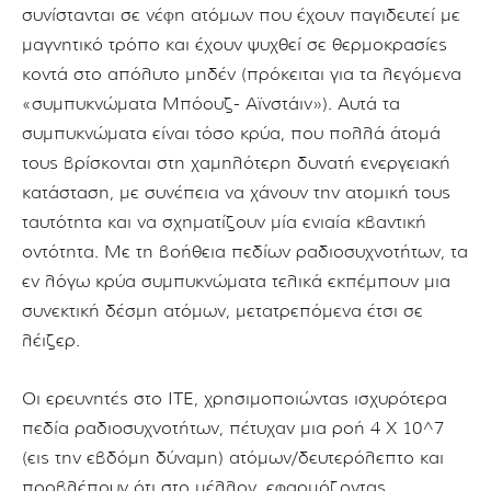
συνίστανται σε νέφη ατόμων που έχουν παγιδευτεί με
μαγνητικό τρόπο και έχουν ψυχθεί σε θερμοκρασίες
κοντά στο απόλυτο μηδέν (πρόκειται για τα λεγόμενα
«συμπυκνώματα Μπόουζ- Αϊνστάιν»). Αυτά τα
συμπυκνώματα είναι τόσο κρύα, που πολλά άτομά
τους βρίσκονται στη χαμηλότερη δυνατή ενεργειακή
κατάσταση, με συνέπεια να χάνουν την ατομική τους
ταυτότητα και να σχηματίζουν μία ενιαία κβαντική
οντότητα. Με τη βοήθεια πεδίων ραδιοσυχνοτήτων, τα
εν λόγω κρύα συμπυκνώματα τελικά εκπέμπουν μια
συνεκτική δέσμη ατόμων, μετατρεπόμενα έτσι σε
λέιζερ.
Οι ερευνητές στο ΙΤΕ, χρησιμοποιώντας ισχυρότερα
πεδία ραδιοσυχνοτήτων, πέτυχαν μια ροή 4 Χ 10^7
(εις την εβδόμη δύναμη) ατόμων/δευτερόλεπτο και
προβλέπουν ότι στο μέλλον, εφαρμόζοντας