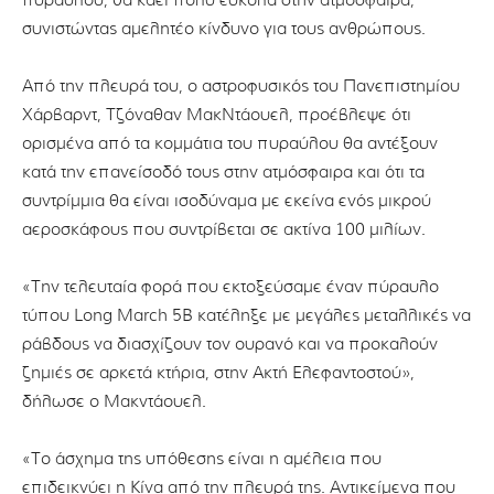
πυραύλου, θα καεί πολύ εύκολα στην ατμόσφαιρα,
συνιστώντας αμελητέο κίνδυνο για τους ανθρώπους.
Από την πλευρά του, ο αστροφυσικός του Πανεπιστημίου
Χάρβαρντ, Τζόναθαν ΜακΝτάουελ, προέβλεψε ότι
ορισμένα από τα κομμάτια του πυραύλου θα αντέξουν
κατά την επανείσοδό τους στην ατμόσφαιρα και ότι τα
συντρίμμια θα είναι ισοδύναμα με εκείνα ενός μικρού
αεροσκάφους που συντρίβεται σε ακτίνα 100 μιλίων.
«Την τελευταία φορά που εκτοξεύσαμε έναν πύραυλο
τύπου Long March 5B κατέληξε με μεγάλες μεταλλικές να
ράβδους να διασχίζουν τον ουρανό και να προκαλούν
ζημιές σε αρκετά κτήρια, στην Ακτή Ελεφαντοστού»,
δήλωσε ο Μακντάουελ.
«Το άσχημα της υπόθεσης είναι η αμέλεια που
επιδεικνύει η Κίνα από την πλευρά της. Αντικείμενα που