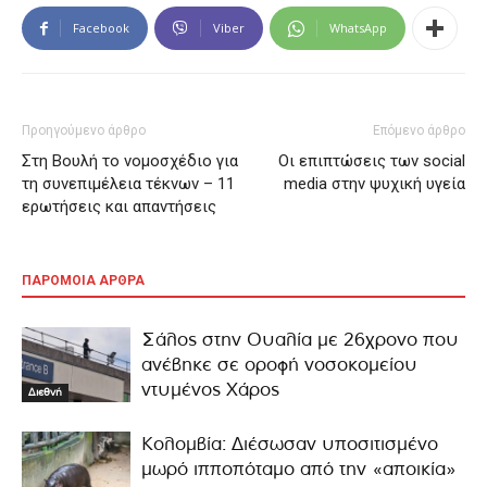
Facebook
Viber
WhatsApp
Προηγούμενο άρθρο
Επόμενο άρθρο
Στη Βουλή το νομοσχέδιο για
Οι επιπτώσεις των social
τη συνεπιμέλεια τέκνων – 11
media στην ψυχική υγεία
ερωτήσεις και απαντήσεις
ΠΑΡΟΜΟΙΑ ΑΡΘΡΑ
Σάλος στην Ουαλία με 26χρονο που
ανέβηκε σε οροφή νοσοκομείου
ντυμένος Χάρος
Διεθνή
Κολομβία: Διέσωσαν υποσιτισμένο
μωρό ιπποπόταμο από την «αποικία»