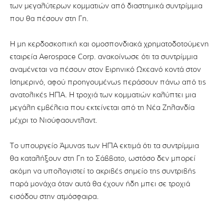
των μεγαλύτερων κομματιών από διαστημικά συντρίμμια
που θα πέσoυν στη Γη.
Η μη κερδοσκοπική και ομοσπονδιακά χρηματοδοτούμενη
εταιρεία Aerospace Corp. ανακοίνωσε ότι τα συντρίμμια
αναμένεται να πέσουν στον Ειρηνικό Ωκεανό κοντά στον
Ισημερινό, αφού προηγουμένως περάσουν πάνω από τις
ανατολικές ΗΠΑ. Η τροχιά των κομματιών καλύπτει μια
μεγάλη εμβέλεια που εκτείνεται από τη Νέα Ζηλανδία
μέχρι το Νιούφαουντλαντ.
Το υπουργείο Άμυνας των ΗΠΑ εκτιμά ότι τα συντρίμμια
θα καταλήξουν στη Γη το Σάββατο, ωστόσο δεν μπορεί
ακόμη να υπολογιστεί το ακριβές σημείο της συντριβής
παρά μονάχα όταν αυτά θα έχουν ήδη μπει σε τροχιά
εισόδου στην ατμόσφαιρα.