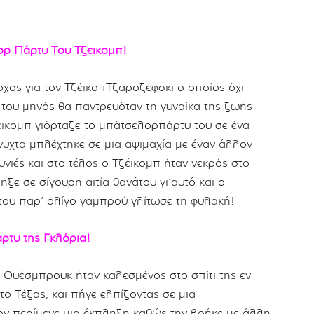
ρ Πάρτυ Του Τζέικομπ!
ος για τον ΤζέικοπΤζαροζέφσκι ο οποίος όχι
 του μηνός θα παντρευόταν τη γυναίκα της ζωής
έικομπ γιόρταζε το μπάτσελορπάρτυ του σε ένα
άνυχτα μπλέχτηκε σε μια αψιμαχία με έναν άλλον
νιές και στο τέλος ο Τζέικομπ ήταν νεκρός στο
ξε σε σίγουρη αιτία θανάτου γι’αυτό και ο
ου παρ’ ολίγο γαμπρού γλίτωσε τη φυλακή!
ρτυ της Γκλόρια!
ν Ουέσμπρουκ ήταν καλεσμένος στο σπίτι της εν
το Τέξας, και πήγε ελπίζοντας σε μια
ον περίμενε μια έκπληξη καθώς την βρήκε με άλλη