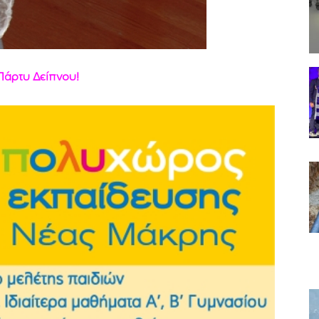
άρτυ Δείπνου!