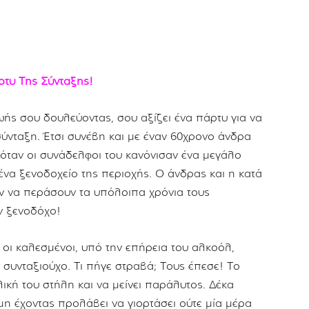
τυ Της Σύνταξης!
ής σου δουλεύοντας, σου αξίζει ένα πάρτυ για να
σύνταξη. Έτσι συνέβη και με έναν 60χρονο άνδρα
όταν οι συνάδελφοι του κανόνισαν ένα μεγάλο
να ξενοδοχείο της περιοχής. Ο άνδρας και η κατά
αν να περάσουν τα υπόλοιπα χρόνια τους
ν ξενοδόχο!
οι καλεσμένοι, υπό την επήρεια του αλκοόλ,
συνταξιούχο. Τι πήγε στραβά; Τους έπεσε! Το
κή του στήλη και να μείνει παράλυτος. Δέκα
η έχοντας προλάβει να γιορτάσει ούτε μία μέρα