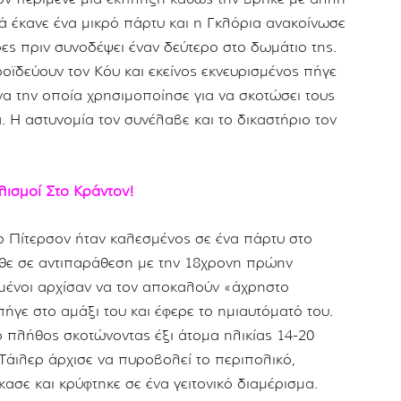
ιά έκανε ένα μικρό πάρτυ και η Γκλόρια ανακοίνωσε
ρες πριν συνοδέψει έναν δεύτερο στο δωμάτιο της.
οϊδεύουν τον Κόυ και εκείνος εκνευρισμένος πήγε
ίνα την οποία χρησιμοποίησε για να σκοτώσει τους
α. Η αστυνομία τον συνέλαβε και το δικαστήριο τον
ισμοί Στο Κράντον!
ρ Πίτερσον ήταν καλεσμένος σε ένα πάρτυ στο
ήρθε σε αντιπαράθεση με την 18χρονη πρώην
σμένοι αρχίσαν να τον αποκαλούν «άχρηστο
γε στο αμάξι του και έφερε το ημιαυτόματό του.
πλήθος σκοτώνοντας έξι άτομα ηλικίας 14-20
Τάιλερ άρχισε να πυροβολεί το περιπολικό,
κασε και κρύφτηκε σε ένα γειτονικό διαμέρισμα.