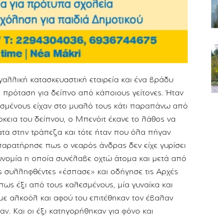
γαλλική κατασκευαστική εταιρεία και ένα βράδυ
 πρόταση για δείπνο από κάποιους γείτονες. Ήταν
εσμένους είχαν στο μυαλό τους κάτι παραπάνω από
κεια του δείπνου, ο Μπενόιτ έκανε το λάθος να
ατα στην τράπεζα και τότε ήταν που όλα πήγαν
παρατήρησε πως ο νεαρός άνδρας δεν είχε γυρίσει
τυνομία η οποία συνέλαβε οχτώ άτομα και μετά από
 συλληφθέντες «έσπασε» και οδήγησε τις Αρχές
ως έξι από τους καλεσμένους, μία γυναίκα και
 με αλκοόλ και αφού του επιτέθηκαν τον έβαλαν
ν. Και οι έξι κατηγορήθηκαν για φόνο και