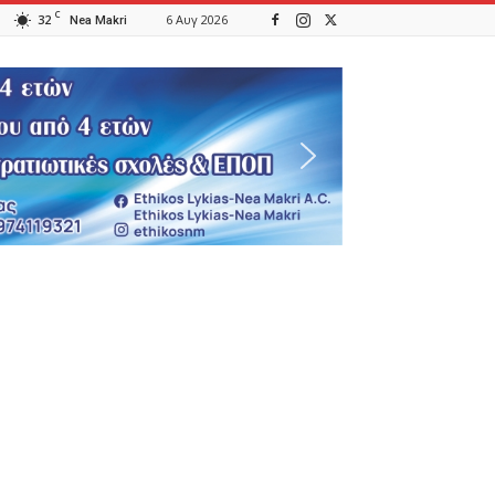
C
32
6 Αυγ 2026
Nea Makri