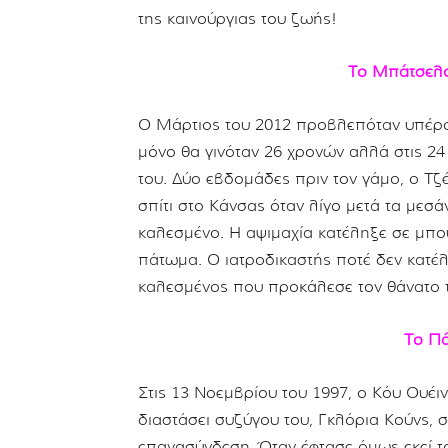
της καινούργιας του ζωής!
Το Μπάτσελο
Ο Μάρτιος του 2012 προβλεπόταν υπέροχ
μόνο θα γινόταν 26 χρονών αλλά στις 24
του. Δύο εβδομάδες πριν τον γάμο, ο Τζ
σπίτι στο Κάνσας όταν λίγο μετά τα μεσ
καλεσμένο. Η αψιμαχία κατέληξε σε μπου
πάτωμα. Ο ιατροδικαστής ποτέ δεν κατέλη
καλεσμένος που προκάλεσε τον θάνατο τ
Το Πά
Στις 13 Νοεμβρίου του 1997, ο Κόυ Ουέι
διαστάσει συζύγου του, Γκλόρια Κούνς, σ
επανασύνδεση. Όταν έφτασε όμως εκεί τ