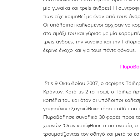
μία γυναίκα και τρείς άνδρες! Η συντροφ
πως είχε κοιμηθεί με έναν από τους άνδ
Οι υπόλοιποι καλεσμένοι άρχισαν να κορ
στο αμάξι του και γύρισε με μία καραμπ
τρεις άνδρες, την γυναίκα και την Γκλόρι
έκρινε ένοχο και για τους πέντε φόνους.
Πυροβολ
Στις 9 Οκτωβρίου 2007, ο σερίφης Τάιλε
Κράντον. Κατά τις 2 το πρωί, ο Τάιλερ 
κοπέλα του και όταν οι υπόλοιποι καλε
γουρούνι» εξαγριώθηκε τόσο πολύ που πή
Πυροβόλησε συνολικά 30 φορές προς το 
χρονών. Όταν κατέφθασε η αστυνομία, ο 
τραυματίζοντας τον οδηγό και μετά το έσ