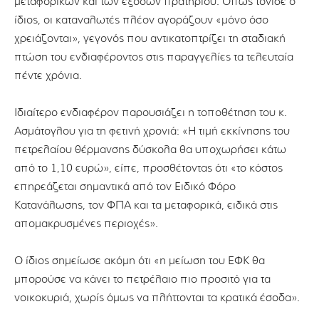
μεταφορικών και των εξόδων πρατηρίου. Όπως τόνισε ο
ίδιος, οι καταναλωτές πλέον αγοράζουν «μόνο όσο
χρειάζονται», γεγονός που αντικατοπτρίζει τη σταδιακή
πτώση του ενδιαφέροντος στις παραγγελίες τα τελευταία
πέντε χρόνια.
Ιδιαίτερο ενδιαφέρον παρουσιάζει η τοποθέτηση του κ.
Ασμάτογλου για τη φετινή χρονιά: «Η τιμή εκκίνησης του
πετρελαίου θέρμανσης δύσκολα θα υποχωρήσει κάτω
από το 1,10 ευρώ», είπε, προσθέτοντας ότι «το κόστος
επηρεάζεται σημαντικά από τον Ειδικό Φόρο
Κατανάλωσης, τον ΦΠΑ και τα μεταφορικά, ειδικά στις
απομακρυσμένες περιοχές».
Ο ίδιος σημείωσε ακόμη ότι «η μείωση του ΕΦΚ θα
μπορούσε να κάνει το πετρέλαιο πιο προσιτό για τα
νοικοκυριά, χωρίς όμως να πλήττονται τα κρατικά έσοδα».