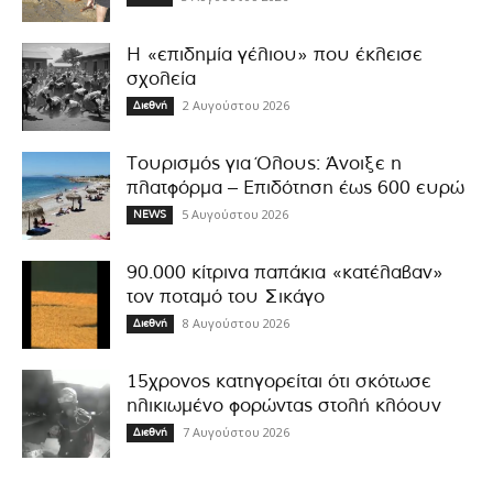
Η «επιδημία γέλιου» που έκλεισε
σχολεία
2 Αυγούστου 2026
Διεθνή
Τουρισμός για Όλους: Άνοιξε η
πλατφόρμα – Επιδότηση έως 600 ευρώ
5 Αυγούστου 2026
NEWS
90.000 κίτρινα παπάκια «κατέλαβαν»
τον ποταμό του Σικάγο
8 Αυγούστου 2026
Διεθνή
15χρονος κατηγορείται ότι σκότωσε
ηλικιωμένο φορώντας στολή κλόουν
7 Αυγούστου 2026
Διεθνή