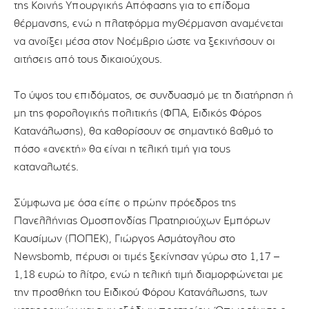
της Κοινής Υπουργικής Απόφασης για το επίδομα
θέρμανσης, ενώ η πλατφόρμα myΘέρμανση αναμένεται
να ανοίξει μέσα στον Νοέμβριο ώστε να ξεκινήσουν οι
αιτήσεις από τους δικαιούχους.
Το ύψος του επιδόματος, σε συνδυασμό με τη διατήρηση ή
μη της φορολογικής πολιτικής (ΦΠΑ, Ειδικός Φόρος
Κατανάλωσης), θα καθορίσουν σε σημαντικό βαθμό το
πόσο «ανεκτή» θα είναι η τελική τιμή για τους
καταναλωτές.
Σύμφωνα με όσα είπε ο πρώην πρόεδρος της
Πανελλήνιας Ομοσπονδίας Πρατηριούχων Εμπόρων
Καυσίμων (ΠΟΠΕΚ), Γιώργος Ασμάτογλου στο
Newsbomb, πέρυσι οι τιμές ξεκίνησαν γύρω στο 1,17 –
1,18 ευρώ το λίτρο, ενώ η τελική τιμή διαμορφώνεται με
την προσθήκη του Ειδικού Φόρου Κατανάλωσης, των