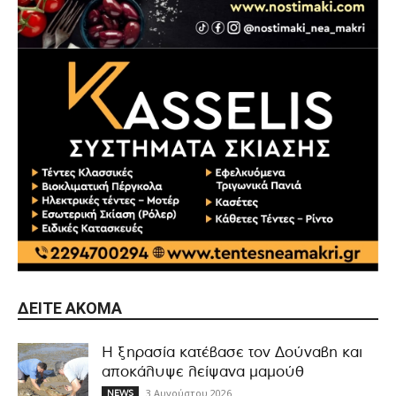
ΔΕΊΤΕ ΑΚΌΜΑ
Η ξηρασία κατέβασε τον Δούναβη και
αποκάλυψε λείψανα μαμούθ
3 Αυγούστου 2026
NEWS