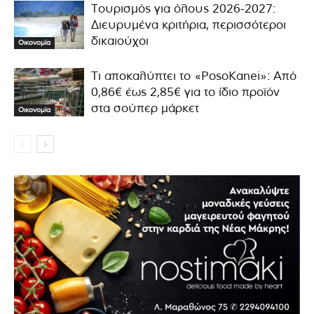
Τουρισμός για όλους 2026-2027:
Διευρυμένα κριτήρια, περισσότεροι
δικαιούχοι
Οικονομία
Τι αποκαλύπτει το «PosoKanei»: Από
0,86€ έως 2,85€ για το ίδιο προϊόν
στα σούπερ μάρκετ
Οικονομία