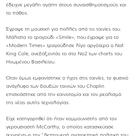
έδειχνε μεγάλη αγάπη στους συναισθηματισμούς και
το πάθος.
Έγραψε τη μουσική για πολλές από τις ταινίες του.
Μάλιστα το τραγούδι «Smile», που έγραψε για το
«Modern Times» τραγούδησε λίγο αργότερα ο Nat
King Cole, ανεβάζοντάς το στο No2 των charts του
Ηνωμένου Βασιλείου.
Όταν όμως εμφανίστηκε ο ήχος στις ταινίες, το φυσικό
ανάγλυφο των βουβών ταινιών του Chaplin
επισκιάστηκε από την καινοτομία και τον ρεαλισμό
της νέας αυτής τεχνολογίας.
Είχε κατηγορηθεί ότι ήταν κομμουνιστής από τον
γερουσιαστή McCarthy, ο οποίος κατασκεύασε
τεχνηέντως την “λεπτομερή ανατρεπτική πολιτική του