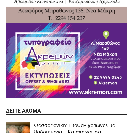
ΔΕΊΤΕ ΑΚΌΜΑ
Θεσσαλονίκη: Έβαψαν χελώνες με
λαδομπογιά – Κατεπείγουσα