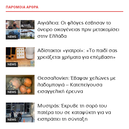
ΠΑΡΟΜΟΙΑ ΑΡΘΡΑ
Αιγιάλεια: Οι φλόγες έσβησαν το
όνειρο οικογένειας πριν μετακομίσει
στην Ελλάδα
NEWS
Αδίστακτοι «γιατροί»: «Το παιδί σας
χρειάζεται χρήματα για επέμβαση»
NEWS
Θεσσαλονίκη: Έβαψαν χελώνες με
λαδομπογιά – Κατεπείγουσα
εισαγγελική έρευνα
NEWS
Μυστράς: Έκρυβε τη σορό του
πατέρα του σε καταψύκτη για να
εισπράττει τη σύνταξη
NEWS