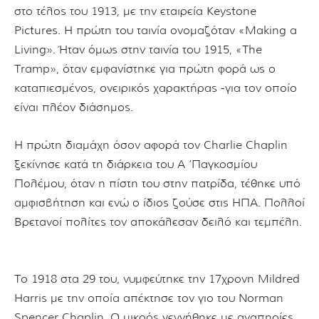
στο τέλος του 1913, με την εταιρεία Keystone
Pictures. H πρώτη του ταινία ονομαζόταν «Making a
Living». Ήταν όμως στην ταινία του 1915, «The
Tramp», όταν εμφανίστηκε για πρώτη φορά ως ο
καταπιεσμένος, ονειρικός χαρακτήρας -για τον οποίο
είναι πλέον διάσημος.
Η πρώτη διαμάχη όσον αφορά τον Charlie Chaplin
ξεκίνησε κατά τη διάρκεια του Α ‘Παγκοσμίου
Πολέμου, όταν η πίστη του στην πατρίδα, τέθηκε υπό
αμφισβήτηση και ενώ ο ίδιος ζούσε στις ΗΠΑ. Πολλοί
Βρετανοί πολίτες τον αποκάλεσαν δειλό και τεμπέλη.
Το 1918 στα 29 του, νυμφεύτηκε την 17χρονη Mildred
Harris με την οποία απέκτησε τον γιο του Norman
Spencer Chaplin. Ο μικρός γεννήθηκε με αναπηρίες,