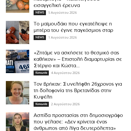
εισαγγελική έρευνα
5 Αυγούστου 2026
NEWS
Το μαϊμουδάκι που εγκατέλειψε η
μητέρα του έγινε παγκόσμιος σταρ
1 Αυγούστου 2026
NEWS
«Ζητάμε να ασκήσετε το θεσμικό σας
καθήκον» – Επιστολή διαμαρτυρίας σε
Στέργιο και Κώστα...
4 Αυγούστου 2026
Κοινωνία
Τον βρήκαν: Συνελήφθη 26χρονος για
τη δολοφονία της Βρετανίδας στην
Κυψέλη
2 Αυγούστου 2026
Κοινωνία
Ασπίδα προστασίας στη δημοσιογράφο
που γέλασε: «Δεν κρίνεται ένας
άνθρωπος από λίγα δευτερόλεπτα»