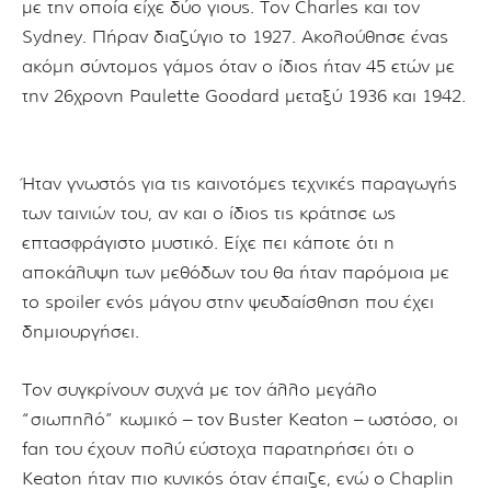
με την οποία είχε δύο γιους. Τον Charles και τον
Sydney. Πήραν διαζύγιο το 1927. Ακολούθησε ένας
ακόμη σύντομος γάμος όταν ο ίδιος ήταν 45 ετών με
την 26χρονη Paulette Goodard μεταξύ 1936 και 1942.
Ήταν γνωστός για τις καινοτόμες τεχνικές παραγωγής
των ταινιών του, αν και ο ίδιος τις κράτησε ως
επτασφράγιστο μυστικό. Είχε πει κάποτε ότι η
αποκάλυψη των μεθόδων του θα ήταν παρόμοια με
το spoiler ενός μάγου στην ψευδαίσθηση που έχει
δημιουργήσει.
Τον συγκρίνουν συχνά με τον άλλο μεγάλο
“σιωπηλό” κωμικό – τον Buster Keaton – ωστόσο, οι
fan του έχουν πολύ εύστοχα παρατηρήσει ότι ο
Keaton ήταν πιο κυνικός όταν έπαιζε, ενώ ο Chaplin