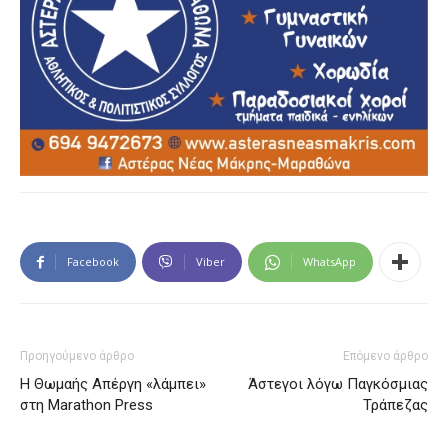
Facebook
Viber
WhatsApp
Προηγούμενο άρθρο
Επόμενο άρθρο
Η Θωμαής Απέργη «λάμπει»
Άστεγοι λόγω Παγκόσμιας
στη Marathon Press
Τράπεζας