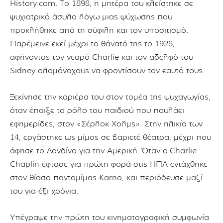
History.com. Το 1898, η μητέρα του κλείστηκε σε
ψυχιατρικό άσυλο λόγω μιας ψύχωσης που
προκλήθηκε από τη σύφιλη και τον υποσιτισμό.
Παρέμεινε εκεί μέχρι το θάνατό της το 1928,
αφήνοντας τον νεαρό Charlie και τον αδελφό του
Sidney ολομόναχους να φροντίσουν τον εαυτό τους.
Ξεκίνησε την καριέρα του στον τομέα της ψυχαγωγίας,
όταν έπαιξε το ρόλο του παιδιού που πουλάει
εφημερίδες, στον «Σέρλοκ Χολμς». Στην ηλικία των
14, εργάστηκε ως μίμος σε βαριετέ θέατρα, μέχρι που
άφησε το Λονδίνο για την Αμερική. Όταν o Charlie
Chaplin έφτασε για πρώτη φορά στις ΗΠΑ εντάχθηκε
στον θίασο παντομίμας Karno, και περιόδευσε μαζί
του για έξι χρόνια.
Υπέγραψε την πρώτη του κινηματογραφική συμφωνία