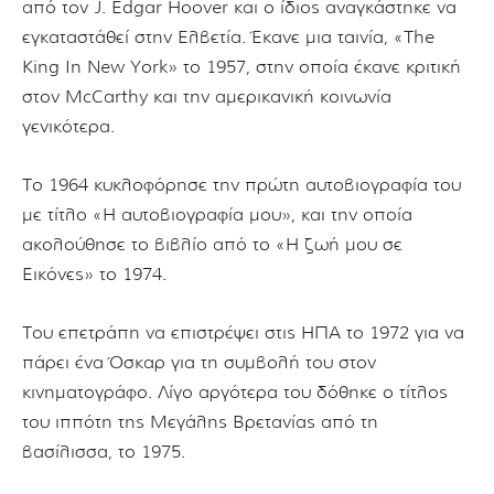
από τον J. Edgar Hoover και o ίδιος αναγκάστηκε να
εγκαταστάθεί στην Ελβετία. Έκανε μια ταινία, «The
King In New York» το 1957, στην οποία έκανε κριτική
στον McCarthy και την αμερικανική κοινωνία
γενικότερα.
Το 1964 κυκλοφόρησε την πρώτη αυτοβιογραφία του
με τίτλο «Η αυτοβιογραφία μου», και την οποία
ακολούθησε το βιβλίο από το «Η ζωή μου σε
Εικόνες» το 1974.
Του επετράπη να επιστρέψει στις ΗΠΑ το 1972 για να
πάρει ένα Όσκαρ για τη συμβολή του στον
κινηματογράφο. Λίγο αργότερα του δόθηκε ο τίτλος
του ιππότη της Μεγάλης Βρετανίας από τη
βασίλισσα, το 1975.