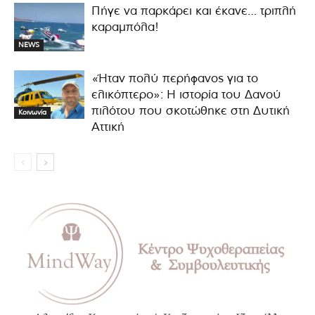
Πήγε να παρκάρει και έκανε… τριπλή
καραμπόλα!
NEWS
«Ήταν πολύ περήφανος για το
ελικόπτερο»: Η ιστορία του Δανού
πιλότου που σκοτώθηκε στη Δυτική
Κοινωνία
Αττική