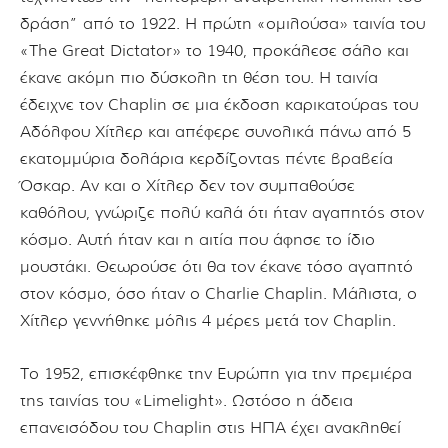
δράση” από το 1922. Η πρώτη «ομιλούσα» ταινία του
«The Great Dictator» το 1940, προκάλεσε σάλο και
έκανε ακόμη πιο δύσκολη τη θέση του. Η ταινία
έδειχνε τον Chaplin σε μια έκδοση καρικατούρας του
Αδόλφου Χίτλερ και απέφερε συνολικά πάνω από 5
εκατομμύρια δολάρια κερδίζοντας πέντε βραβεία
Όσκαρ. Αν και ο Χίτλερ δεν τον συμπαθούσε
καθόλου, γνώριζε πολύ καλά ότι ήταν αγαπητός στον
κόσμο. Αυτή ήταν και η αιτία που άφησε το ίδιο
μουστάκι. Θεωρούσε ότι θα τον έκανε τόσο αγαπητό
στον κόσμο, όσο ήταν ο Charlie Chaplin. Μάλιστα, ο
Χίτλερ γεννήθηκε μόλις 4 μέρες μετά τον Chaplin.
Το 1952, επισκέφθηκε την Ευρώπη για την πρεμιέρα
της ταινίας του «Limelight». Ωστόσο η άδεια
επανεισόδου του Chaplin στις ΗΠΑ έχει ανακληθεί