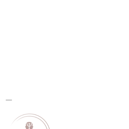
_
_
_