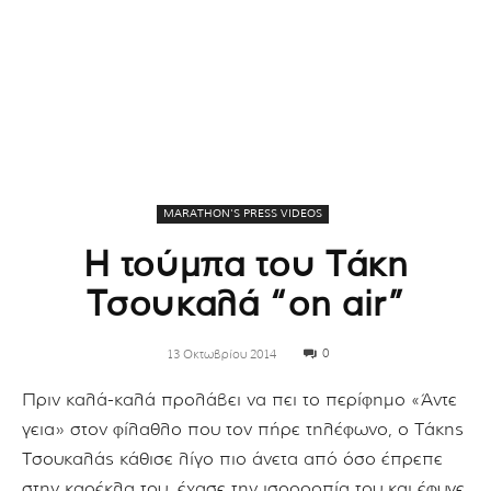
MARATHON'S PRESS VIDEOS
Η τούμπα του Τάκη
Τσουκαλά “on air”
0
13 Οκτωβρίου 2014
Πριν καλά-καλά προλάβει να πει το περίφημο «Άντε
γεια» στον φίλαθλο που τον πήρε τηλέφωνο, ο Τάκης
Τσουκαλάς
κάθισε λίγο πιο άνετα από όσο έπρεπε
στην καρέκλα του, έχασε την ισορροπία του και έφυγε