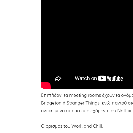
Επιπλέον, τα meeting rooms έχουν τα ονόμ
Bridgeton ή Stranger Things, ενώ παντού στ
αντικείμενα από το περιεχόμενο του Netfli
O ορισμός του Work and Chill.