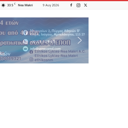
C
33.5
9 Αυγ 2026
Nea Makri