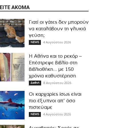
ΕΊΤΕ ΑΚΌΜΑ
Γιατί οι γάτες δεν μπορούν
να καταλάβουν τη γλυκιά
γεύση;
4 Αυγούστου 2026
NEWS
Η Αθήνα και το ρεκόρ –
Επέστρεψε βιβλίο στη
βιβλιοθήκη… με 150
χρόνια καθυστέρηση
8 Αυγούστου 2026
Διεθνή
Οι καρχαρίες ίσως είναι
πιο έξυπνοι απ’ όσο
πιστεύαμε
4 Αυγούστου 2026
NEWS