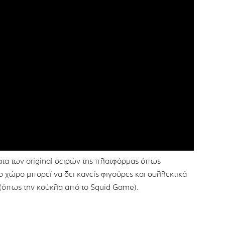
ατα των original σειρών της πλατφόρμας όπως
ο χώρο μπορεί να δει κανείς φιγούρες και συλλεκτικά
x (όπως την κούκλα από το Squid Game).