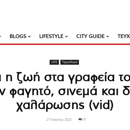
BLOGS
LIFESTYLE
CITY GUIDE
ΤΕΥ
LIFE
Τεχνολογία
 η ζωή στα γραφεία το
 φαγητό, σινεμά και 
χαλάρωσης (vid)
0
27 Μαρτίου 2023