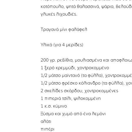
κοτόπουλο, ψητά θαλασσινά, ψάρια, βελούδι
γλυκές λιχουδιές.
Τραγανά μίνι φαλάφελ
Υλικά (για 4 μερίδες)
200 γρ. ρεβίθια, μουλιασμένα και αποφλοι
1 ξερό κρεμμύδι, χοντροκομμένο
1/2 μάτσο μαϊντανό (τα φύλλα), χοντροκομμ
1/2 μάτσο φρέσκο κόλιανδρο (τα φύλλα), χ
2 σκελίδες σκόρδου, χοντροκομμένες
1 πιπεριά τσίλι, ψιλοκομμένη
1 κ.σ. κύμινο
Ξύσμα και χυμό από ένα λεμόνι
αλάτι
πιπέρι