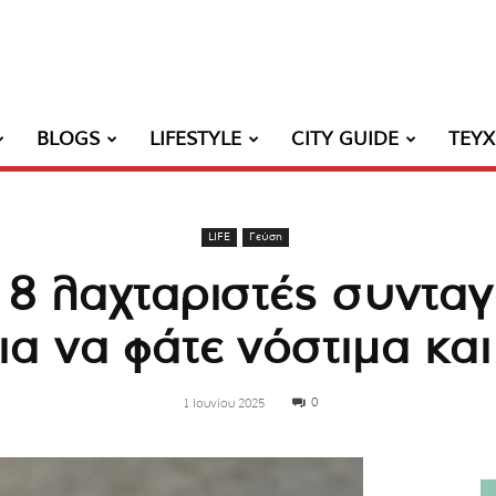
BLOGS
LIFESTYLE
CITY GUIDE
ΤΕΥ
LIFE
Γεύση
: 8 λαχταριστές συντα
ια να φάτε νόστιμα κα
0
1 Ιουνίου 2025