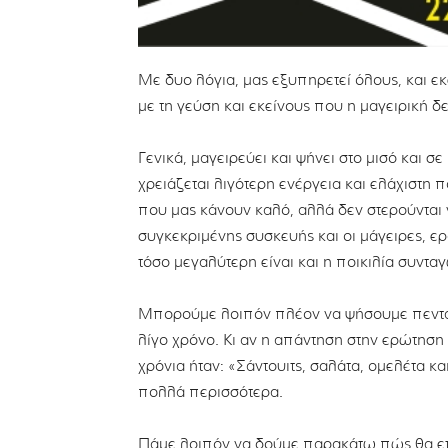
Με δυο λόγια, μας εξυπηρετεί όλους, και εκ
με τη γεύση και εκείνους που η μαγειρική δ
Γενικά, μαγειρεύει και ψήνει στο μισό και 
χρειάζεται λιγότερη ενέργεια και ελάχιστη
που μας κάνουν καλό, αλλά δεν στερούνται νο
συγκεκριμένης συσκευής και οι μάγειρες, ερα
τόσο μεγαλύτερη είναι και η ποικιλία συντα
Μπορούμε λοιπόν πλέον να ψήσουμε πενταν
λίγο χρόνο. Κι αν η απάντηση στην ερώτηση
χρόνια ήταν: «Σάντουιτς, σαλάτα, ομελέτα και
πολλά περισσότερα.
Πάμε λοιπόν να δούμε παρακάτω πώς θα ετο