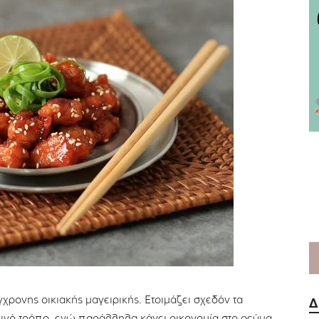
ύγχρονης οικιακής μαγειρικής. Ετοιμάζει σχεδόν τα
Δ
εινό τρόπο, ενώ παράλληλα κάνει οικονομία στο ρεύμα