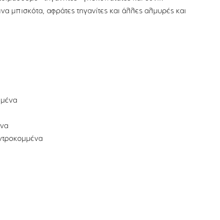
να μπισκότα, αφράτες τηγανίτες και άλλες αλμυρές και
ωμένα
ένα
οντροκομμένα