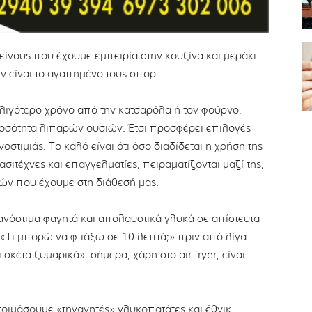
είνους που έχουμε εμπειρία στην κουζίνα και μεράκι
εν είναι το αγαπημένο τους σπορ.
σε λιγότερο χρόνο από την κατσαρόλα ή τον φούρνο,
 ποσότητα λιπαρών ουσιών. Έτσι προσφέρει επιλογές
στιμιάς. Το καλό είναι ότι όσο διαδίδεται η χρήση της
σιτέχνες και επαγγελματίες, πειραματίζονται μαζί της,
γών που έχουμε στη διάθεσή μας.
όστιμα φαγητά και απολαυστικά γλυκά σε απίστευτα
 «Τι μπορώ να φτιάξω σε 10 λεπτά;» πριν από λίγα
 σκέτα ζυμαρικά», σήμερα, χάρη στο air fryer, είναι
ιμάσουμε «τηγανητές» γλυκοπατάτες και έθνικ