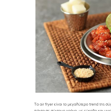
Tα air fryer είναι το μεγαλύτερο trend της σ
πάντα σε σύντομο χρόνο, με εύκολο και υγι