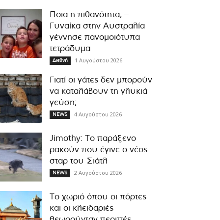
Ποια η πιθανότητα; –
Γυναίκα στην Αυστραλία
γέννησε πανομοιότυπα
τετράδυμα
1 Αυγούστου 2026
Διεθνή
Γιατί οι γάτες δεν μπορούν
να καταλάβουν τη γλυκιά
γεύση;
4 Αυγούστου 2026
NEWS
Jimothy: Το παράξενο
ρακούν που έγινε ο νέος
σταρ του Σιάτλ
2 Αυγούστου 2026
NEWS
Το χωριό όπου οι πόρτες
και οι κλειδαριές
θεωρούνταν περιττές