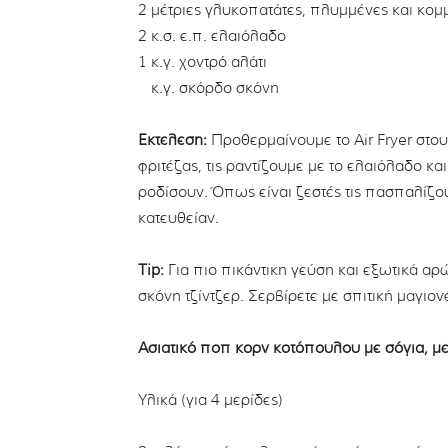
2 μέτριες γλυκοπατάτες, πλυμμένες και κομ
2 κ.σ. ε.π. ελαιόλαδο
1 κ.γ. χοντρό αλάτι
½ κ.γ. σκόρδο σκόνη
Εκτέλεση:
Προθερμαίνουμε το Αir Fryer στου
φριτέζας, τις ραντίζουμε με το ελαιόλαδο και
ροδίσουν. Όπως είναι ζεστές τις πασπαλίζου
κατευθείαν.
Tip:
Για πιο πικάντικη γεύση και εξωτικά α
σκόνη τζίντζερ. Σερβίρετε με σπιτική μαγιον
Ασιατικό ποπ κορν κοτόπουλου με σόγια, μέ
Υλικά (για 4 μερίδες)