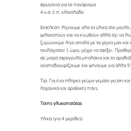
φρυγανιά για το πανάρισμα
4 κ.σ. έ.π. ελαιόλαδο
Εκτέλεση: Ρίχνουμε όλα τα υλικά στο μούλτ
ψιλοκοπούν και να ενωθούν αλλά όχι να λιώ
ζυμώνουμε λίγο απαλά με τα χέρια μας και
τουλάχιστον 1 ώρα, μέχρι να σφίξει. Προθερ
σε μικρά στρογγυλά μπαλάκια και τα αραδιάζ
αναποδογυρίζουμε και ψήνουμε για άλλα 5’ 
Tip: Για ένα πλήρες γεύμα γεμάτο γεύση κα
λαχανικά και αραβικές πίτες.
Τσιπς γλυκοπατάτας
Υλικά (για 4 μερίδες)