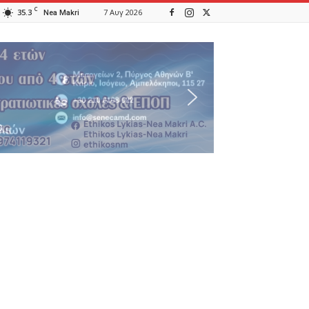
C
35.3
7 Αυγ 2026
Nea Makri