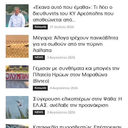
«Έκανα αυτό που έμαθα»: Τι λέει ο
διευθυντής του ΚΥ Αρεόπολης που
αποθεώνεται από...
31 Ιουλίου 2026
Κοινωνία
Μέγαρα: Άλογα τρέχουν πανικόβλητα
για να σωθούν από την πύρινη
λαίλαπα
3 Αυγούστου 2026
NEWS
Γέμισαν με συνθήματα και μπογιές την
Πλατεία Ηρώων στον Μαραθώνα
(βίντεο)
4 Αυγούστου 2026
Κοινωνία
Σύγκρουση ελικοπτέρων στην Ψάθα: Η
ΕΛ.ΑΣ. ανέλαβε την προανάκριση
3 Αυγούστου 2026
NEWS
Καταγγελία πυροσβεστών: Επέστρεψαν