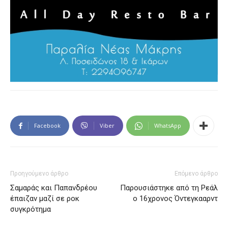
Facebook
Viber
WhatsApp
Προηγούμενο άρθρο
Επόμενο άρθρο
Σαμαράς και Παπανδρέου
Παρουσιάστηκε από τη Ρεάλ
έπαιζαν μαζί σε ροκ
ο 16χρονος Όντεγκααρντ
συγκρότημα