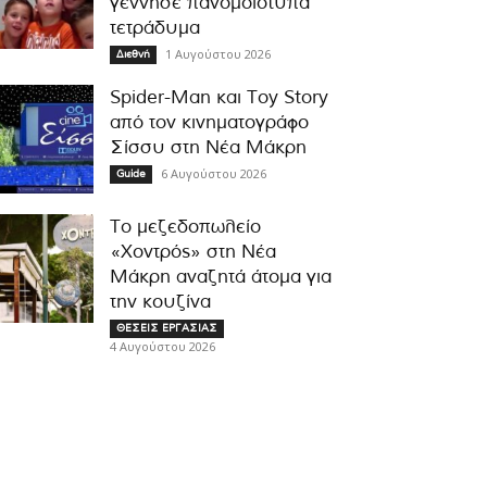
γέννησε πανομοιότυπα
τετράδυμα
1 Αυγούστου 2026
Διεθνή
Spider-Man και Toy Story
από τον κινηματογράφο
Σίσσυ στη Νέα Μάκρη
6 Αυγούστου 2026
Guide
Το μεζεδοπωλείο
«Χοντρός» στη Νέα
Μάκρη αναζητά άτομα για
την κουζίνα
ΘΕΣΕΙΣ ΕΡΓΑΣΙΑΣ
4 Αυγούστου 2026