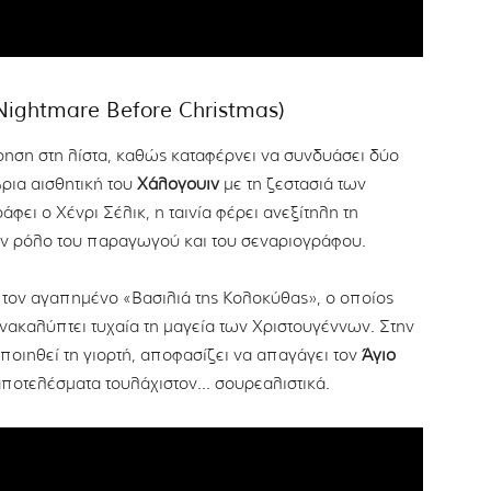
 Nightmare Before Christmas)
ώρηση στη λίστα, καθώς καταφέρνει να συνδυάσει δύο
ρια αισθητική του
Χάλογουιν
με τη ζεστασιά των
φει ο Χένρι Σέλικ, η ταινία φέρει ανεξίτηλη τη
τον ρόλο του παραγωγού και του σεναριογράφου.
, τον αγαπημένο «Βασιλιά της Κολοκύθας», ο οποίος
ανακαλύπτει τυχαία τη μαγεία των Χριστουγέννων. Στην
ποιηθεί τη γιορτή, αποφασίζει να απαγάγει τον
Άγιο
 αποτελέσματα τουλάχιστον… σουρεαλιστικά.