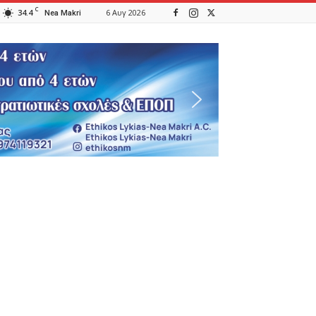
C
34.4
6 Αυγ 2026
Nea Makri