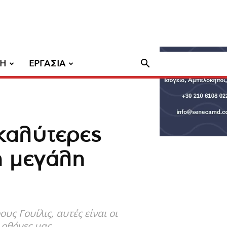
ΧΗ
ΕΡΓΑΣΙΑ
 καλύτερες
η μεγάλη
ς Γουίλις, αυτές είναι οι
 οθόνες μας.