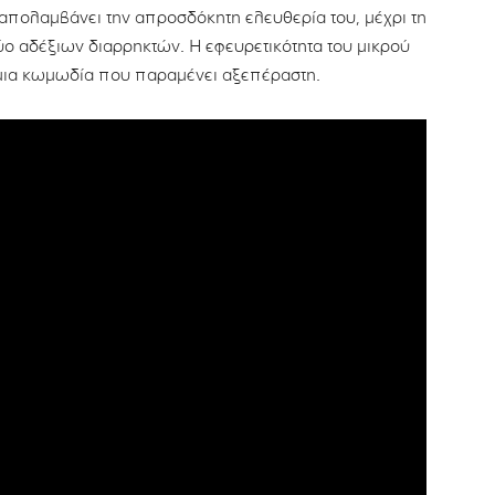
ν απολαμβάνει την απροσδόκητη ελευθερία του, μέχρι τη
δύο αδέξιων διαρρηκτών. Η εφευρετικότητα του μικρού
 μια κωμωδία που παραμένει αξεπέραστη.