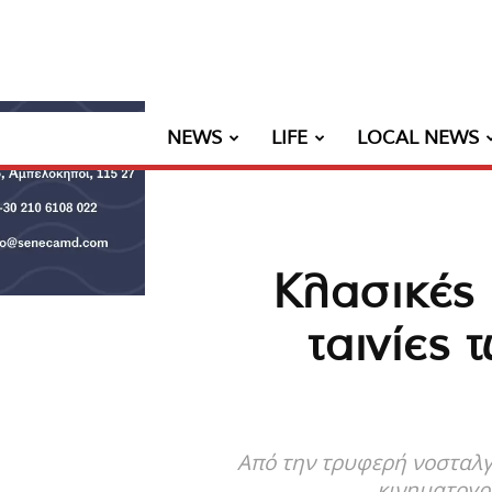
NEWS
LIFE
LOCAL NEWS
Κλασικές 
ταινίες
Από την τρυφερή νοσταλγί
κινηματογρα