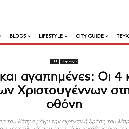
BLOGS
LIFESTYLE
CITY GUIDE
ΤΕΥ
LIFE
Ψυχαγωγία
και αγαπημένες: Οι 4
 των Χριστουγέννων στ
οθόνη
α του Κάπρα μέχρι την εκρηκτική δράση του Μπρου
φικές επιλογές που επιστρέφουν κάθε χρόνο στις