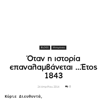
BLOGS
Μνημόνιος
Όταν η ιστορία
επαναλαμβάνεται …Έτος
1843
0
24 Απριλίου 2014
Κύριε Διευθυντά,