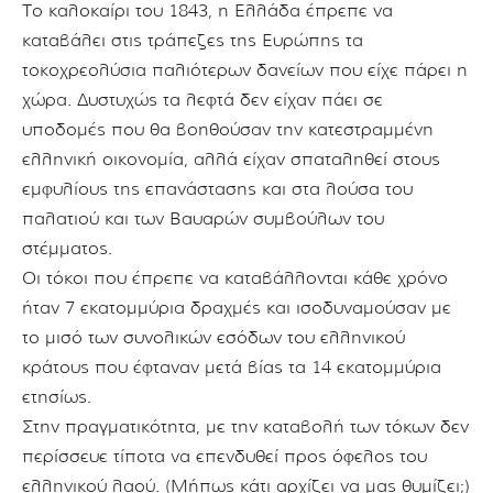
Το καλοκαίρι του 1843, η Ελλάδα έπρεπε να
καταβάλει στις τράπεζες της Ευρώπης τα
τοκοχρεολύσια παλιότερων δανείων που είχε πάρει η
χώρα. Δυστυχώς τα λεφτά δεν είχαν πάει σε
υποδομές που θα βοηθούσαν την κατεστραμμένη
ελληνική οικονομία, αλλά είχαν σπαταληθεί στους
εμφυλίους της επανάστασης και στα λούσα του
παλατιού και των Βαυαρών συμβούλων του
στέμματος.
Οι τόκοι που έπρεπε να καταβάλλονται κάθε χρόνο
ήταν 7 εκατομμύρια δραχμές και ισοδυναμούσαν με
το μισό των συνολικών εσόδων του ελληνικού
κράτους που έφταναν μετά βίας τα 14 εκατομμύρια
ετησίως.
Στην πραγματικότητα, με την καταβολή των τόκων δεν
περίσσευε τίποτα να επενδυθεί προς όφελος του
ελληνικού λαού. (Μήπως κάτι αρχίζει να μας θυμίζει;)