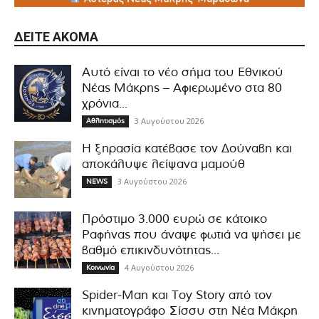
ΔΕΊΤΕ ΑΚΌΜΑ
Αυτό είναι το νέο σήμα του Εθνικού
Νέας Μάκρης – Αφιερωμένο στα 80
χρόνια...
3 Αυγούστου 2026
Αθλητισμός
Η ξηρασία κατέβασε τον Δούναβη και
αποκάλυψε λείψανα μαμούθ
3 Αυγούστου 2026
NEWS
Πρόστιμο 3.000 ευρώ σε κάτοικο
Ραφήνας που άναψε φωτιά να ψήσει με
βαθμό επικινδυνότητας...
4 Αυγούστου 2026
Κοινωνία
Spider-Man και Toy Story από τον
κινηματογράφο Σίσσυ στη Νέα Μάκρη