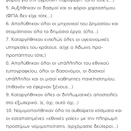
φόρος για την αγροτική παραγωγή. (από τότε έ…)
5. Αυξήθηκαν οι δασμοί και οι φόροι χαρτοσήμου.
(ΦΠΑ δεν είχε τότε…)
6. Απολύθηκαν όλοι οι μηχανικοί του Δημοσίου και
σταμάτησαν όλα τα δημόσια έργα. (έλα…)
7. Καταργήθηκαν εντελώς όλες οι υγειονομικές
υπηρεσίες του κράτους. (είχε ο Άδωνις προ-
προπάππου τότε;)
8. Απολύθηκαν όλοι οι υπάλληλοι του εθνικού
τυπογραφείου, όλοι οι δασονόμοι, οι δασικοί
υπάλληλοι και οι μισοί καθηγητές πανεπιστημίου.
(πιθανόν να έφερναν ξένους…)
9. Καταργήθηκαν όλες οι διπλωματικές αποστολές
στο εξωτερικό. (ε, όχι, αυτό όχι…)
10. Νομιμοποιήθηκαν όλα τα αυθαίρετα κτίσματα και
οι καταπατημένες «εθνικές γαίες» με την πληρωμή
προστίμων νομιμοποίησης. (ερχόμαστε δεύτεροι…)